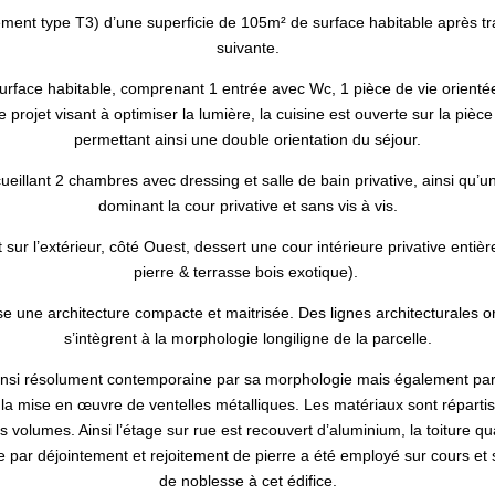
ment type T3) d’une superficie de 105m² de surface habitable après t
suivante.
rface habitable, comprenant 1 entrée avec Wc, 1 pièce de vie orientée 
le projet visant à optimiser la lumière, la cuisine est ouverte sur la pièce
permettant ainsi une double orientation du séjour.
eillant 2 chambres avec dressing et salle de bain privative, ainsi qu’u
dominant la cour privative et sans vis à vis.
sur l’extérieur, côté Ouest, dessert une cour intérieure privative enti
pierre & terrasse bois exotique).
se une architecture compacte et maitrisée. Des lignes architecturales 
s’intègrent à la morphologie longiligne de la parcelle.
ainsi résolument contemporaine par sa morphologie mais également par l
t la mise en œuvre de ventelles métalliques. Les matériaux sont répartis
s volumes. Ainsi l’étage sur rue est recouvert d’aluminium, la toiture qua
 par déjointement et rejoitement de pierre a été employé sur cours et 
de noblesse à cet édifice.